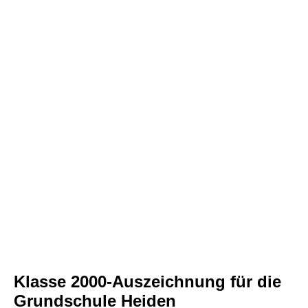
Cafeteria Fö-Verein
Theater
Film
Teamwork
Programm
Ausstellung
Kleidung
Auszeichnung
Klasse 2000-Auszeichnung für die
Grundschule Heiden