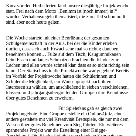
Kurz vor den Herbstferien fand unsere diesjährige Projektwoche
statt. Frei nach dem Motto „Benimm ist (noch immer) in!“
wurden Verhaltensregeln thematisiert, die zum Teil schon uralt
sind, aber noch heute gelten.
Die Woche startete mit einer Begrüßung der gesamten
Schulgemeinschaft in der Aula, bei der die Kinder erleben
durften, dass sich auch Erwachsene mal so richtig daneben
benehmen können… Füße auf dem Tisch, Kaugummikauen
beim Essen und lautes Schmatzen brachten die Kinder zum
Lachen und allen wurde schnell klar, dass es so nicht richtig sein
kann. Der Startschuss in die Projektwoche war gegeben! Bereits
im Vorfeld der Projektwoche hatten die Schülerinnen und
Schüler die Möglichkeit, ein Wunschprojekt nach ihren
Interessen zu wählen, um anschließend in sieben verschiedenen,
klassen- und jahrgangsübergreifenden Gruppen ihre Kenntnisse
über gutes Benehmen zu erweitern.
Für Spielefans gab es gleich zwei
Projektangebote. Eine Gruppe erstellte ein Online-Quiz, eine
andere gestaltete mit viel Kreativität Brettspiele, die nur mit dem
Wissen über gutes Benehmen zum Sieg führten. Ein weiteres
spannendes Projekt war die Erstellung einer Knigge-
Ausstellung. Die Kinder fertigten verschiedene Exponate zur