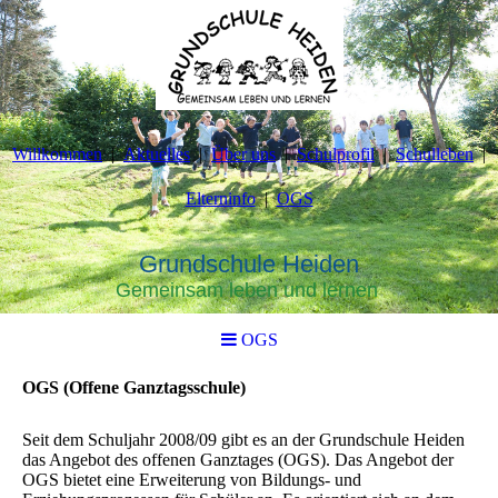
Willkommen
Aktuelles
Über uns
Schulprofil
Schulleben
Elterninfo
OGS
Grundschule Heiden
Gemeinsam leben und lernen
OGS
OGS (Offene Ganztagsschule)
Seit dem Schuljahr 2008/09 gibt es an der Grundschule Heiden
das Angebot des offenen Ganztages (OGS). Das Angebot der
OGS bietet eine Erweiterung von Bildungs- und